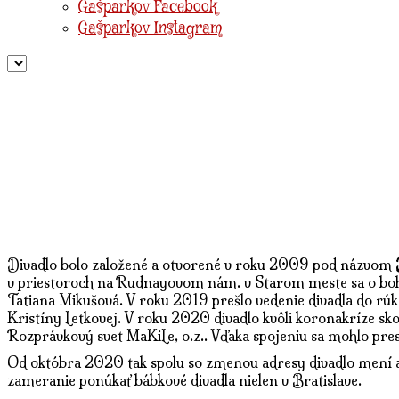
Gašparkov Facebook
Gašparkov Instagram
Divadlo bolo založené a otvorené v roku 2009 pod názvom
v priestoroch na Rudnayovom nám. v Starom meste sa o boh
Tatiana Mikušová. V roku 2019 prešlo vedenie divadla do 
Kristíny Letkovej. V roku 2020 divadlo kvôli koronakríze sk
Rozprávkový svet MaKiLe, o.z.. Vďaka spojeniu sa mohlo pres
Od októbra 2020 tak spolu so zmenou adresy divadlo mení a
zameranie ponúkať bábkové divadla nielen v Bratislave.