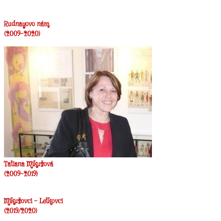
Rudnayovo nám.
(2009-2020)
Tatiana Mikušová
(2009-2019)
Mikušovci - Letkovci
(2019/2020)