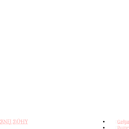
Dôležité in
REBNEJ DÚHY
Gašpa
Rozpr