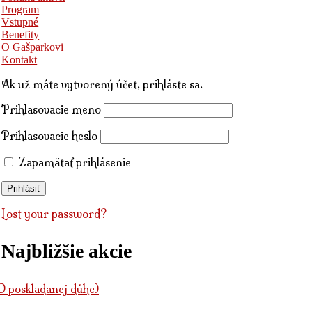
Program
Vstupné
Benefity
O Gašparkovi
Kontakt
Ak už máte vytvorený účet, prihláste sa.
Prihlasovacie meno
Prihlasovacie heslo
Zapamätať prihlásenie
Lost your password?
Najbližšie akcie
poskladanej dúhe)