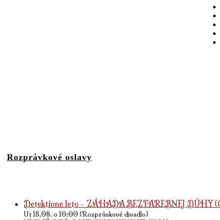
Rozprávkové oslavy
Detektívne leto - ZÁHADA BEZFAREBNEJ DÚHY (O 
Ut 18.08. o 10:00 (Rozprávkové divadlo)