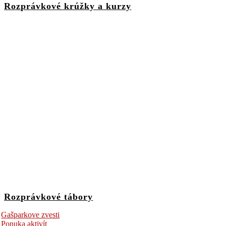
Rozprávkové krúžky a kurzy
Rozprávkové tábory
Gašparkove zvesti
Ponuka aktivít