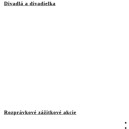
Divadlá a divadielka
Rozprávkové zážitkové akcie