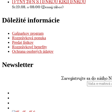
LETNÝ DEŇ S LIENKOU KIKILIENKOU
St 19.08. o 08:00 (Denný tábor)
Dôležité informácie
Gašparkov program
Rozprávková ponuka
Predaj lístkov
Rozprávkové benefity
Ochrana osobných údajov
Newsletter
Zaregistrujte sa do nášho 