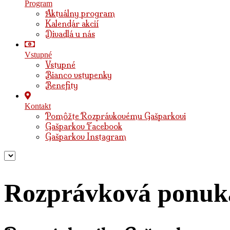
Program
Aktuálny program
Kalendár akcií
Divadlá u nás
Vstupné
Vstupné
Bianco vstupenky
Benefity
Kontakt
Pomôžte Rozprávkovému Gašparkovi
Gašparkov Facebook
Gašparkov Instagram
Rozprávková ponuk