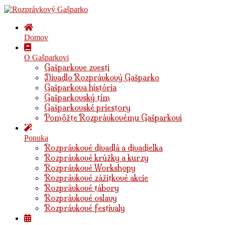
Domov
O Gašparkovi
Gašparkove zvesti
Divadlo Rozprávkový Gašparko
Gašparkova história
Gašparkovský tím
Gašparkovské priestory
Pomôžte Rozprávkovému Gašparkovi
Ponuka
Rozprávkové divadlá a divadielka
Rozprávkové krúžky a kurzy
Rozprávkové Workshopy
Rozprávkové zážitkové akcie
Rozprávkové tábory
Rozprávkové oslavy
Rozprávkové festivaly