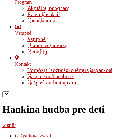
Program
Aktuálny program
Kalendár akcií
Divadlá u nás
Vstupné
Vstupné
Bianco vstupenky
Benefity
Kontakt
Pomôžte Rozprávkovému Gašparkovi
Gašparkov Facebook
Gašparkov Instagram
Hankina hudba pre deti
« späť
Gašparkove zvesti