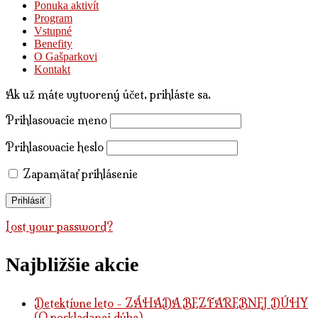
Ponuka aktivít
Program
Vstupné
Benefity
O Gašparkovi
Kontakt
Ak už máte vytvorený účet, prihláste sa.
Prihlasovacie meno
Prihlasovacie heslo
Zapamätať prihlásenie
Lost your password?
Najbližšie akcie
Detektívne leto - ZÁHADA BEZFAREBNEJ DÚHY
(O poskladanej dúhe)