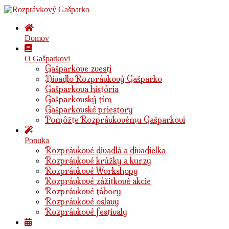
Domov
O Gašparkovi
Gašparkove zvesti
Divadlo Rozprávkový Gašparko
Gašparkova história
Gašparkovský tím
Gašparkovské priestory
Pomôžte Rozprávkovému Gašparkovi
Ponuka
Rozprávkové divadlá a divadielka
Rozprávkové krúžky a kurzy
Rozprávkové Workshopy
Rozprávkové zážitkové akcie
Rozprávkové tábory
Rozprávkové oslavy
Rozprávkové festivaly