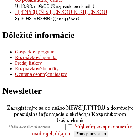
Ut 18.08. o 10:00 (Rozprávkové divadlo)
LETNÝ DEŇ S LIENKOU KIKILIENKOU
St 19.08. o 08:00 (Denný tábor)
Dôležité informácie
Gašparkov program
Rozprávková ponuka
Predaj lístkov
Rozprávkové benefity
Ochrana osobných údajov
Newsletter
Zaregistrujte sa do nášho NEWSLETTERU a dostávajte
pravidelné informácie o akciách v Rozprávkovom
Gašparkovi:
Súhlasím so spracovaním
osobných údajov
Zaregistrovať sa