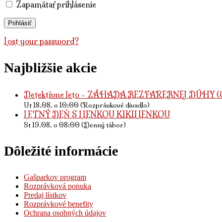
Zapamätať prihlásenie
Lost your password?
Najbližšie akcie
Detektívne leto - ZÁHADA BEZFAREBNEJ DÚHY (O 
Ut 18.08. o 10:00 (Rozprávkové divadlo)
LETNÝ DEŇ S LIENKOU KIKILIENKOU
St 19.08. o 08:00 (Denný tábor)
Dôležité informácie
Gašparkov program
Rozprávková ponuka
Predaj lístkov
Rozprávkové benefity
Ochrana osobných údajov