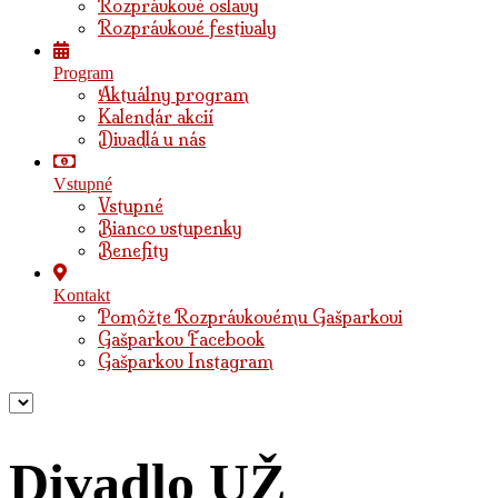
Rozprávkové oslavy
Rozprávkové festivaly
Program
Aktuálny program
Kalendár akcií
Divadlá u nás
Vstupné
Vstupné
Bianco vstupenky
Benefity
Kontakt
Pomôžte Rozprávkovému Gašparkovi
Gašparkov Facebook
Gašparkov Instagram
Divadlo UŽ