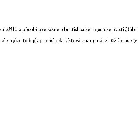
ku 2016 a pôsobí prevažne v bratislavskej mestskej časti Dúbr
, ale môže to byť aj „príslovka“, ktorá znamená, že
už
(práve te