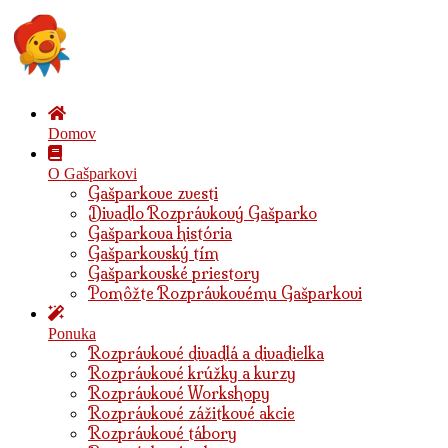
Domov
O Gašparkovi
Gašparkove zvesti
Divadlo Rozprávkový Gašparko
Gašparkova história
Gašparkovský tím
Gašparkovské priestory
Pomôžte Rozprávkovému Gašparkovi
Ponuka
Rozprávkové divadlá a divadielka
Rozprávkové krúžky a kurzy
Rozprávkové Workshopy
Rozprávkové zážitkové akcie
Rozprávkové tábory