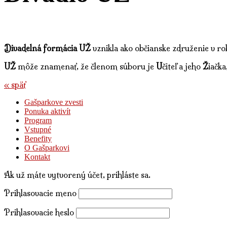
Divadelná formácia UŽ
vznikla ako občianske združenie v ro
UŽ
môže znamenať, že členom súboru je
U
čiteľ a jeho
Ž
iačka
« späť
Gašparkove zvesti
Ponuka aktivít
Program
Vstupné
Benefity
O Gašparkovi
Kontakt
Ak už máte vytvorený účet, prihláste sa.
Prihlasovacie meno
Prihlasovacie heslo