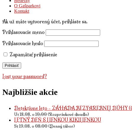
Benefity
O Gašparkovi
Kontakt
Ak už máte vytvorený účet, prihláste sa.
Prihlasovacie meno
Prihlasovacie heslo
Zapamätať prihlásenie
Lost your password?
Najbližšie akcie
Detektívne leto - ZÁHADA BEZFAREBNEJ DÚHY (O 
Ut 18.08. o 10:00 (Rozprávkové divadlo)
LETNÝ DEŇ S LIENKOU KIKILIENKOU
St 19.08. o 08:00 (Denný tábor)