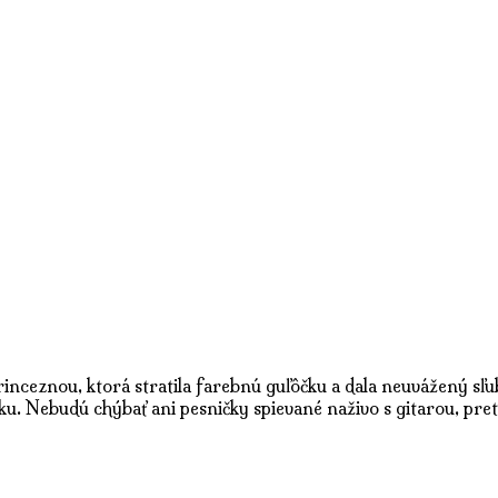
ceznou, ktorá stratila farebnú guľôčku a dala neuvážený sľub
 Nebudú chýbať ani pesničky spievané naživo s gitarou, pret