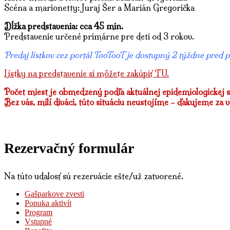
Scéna a marionetty: Juraj Šer a Marián Gregorička
Dĺžka predstavenia: cca 45 min.
Predstavenie určené primárne pre deti od 3 rokov.
Predaj lístkov cez portál TooTooT je dostupný 2 týždne pred p
Lístky na predstavenie si môžete zakúpiť TU.
Počet miest je obmedzený podľa aktuálnej epidemiologickej s
Bez vás, milí diváci, túto situáciu neustojíme – ďakujeme za 
Rezervačný formulár
Na túto udalosť sú rezervácie ešte/už zatvorené.
Gašparkove zvesti
Ponuka aktivít
Program
Vstupné