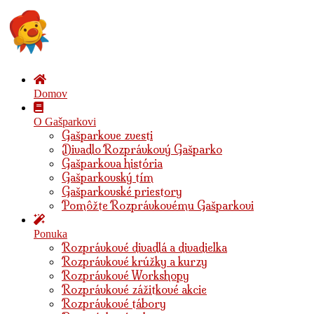
Domov
O Gašparkovi
Gašparkove zvesti
Divadlo Rozprávkový Gašparko
Gašparkova história
Gašparkovský tím
Gašparkovské priestory
Pomôžte Rozprávkovému Gašparkovi
Ponuka
Rozprávkové divadlá a divadielka
Rozprávkové krúžky a kurzy
Rozprávkové Workshopy
Rozprávkové zážitkové akcie
Rozprávkové tábory