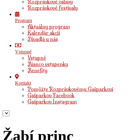
Rozprávkové oslavy
Rozprávkové festivaly
Program
Aktuálny program
Kalendár akcií
Divadlá u nás
Vstupné
Vstupné
Bianco vstupenky
Benefity
Kontakt
Pomôžte Rozprávkovému Gašparkovi
Gašparkov Facebook
Gašparkov Instagram
Žabí princ