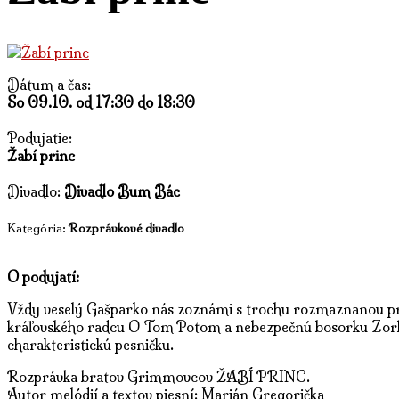
Dátum a čas:
So 09.10. od 17:30 do 18:30
Podujatie:
Žabí princ
Divadlo:
Divadlo Bum Bác
Kategória:
Rozprávkové divadlo
O podujatí:
Vždy veselý Gašparko nás zoznámi s trochu rozmaznanou prin
kráľovského radcu O Tom Potom a nebezpečnú bosorku Zorku.
charakteristickú pesničku.
Rozprávka bratov Grimmovcov ŽABÍ PRINC.
Autor melódií a textov piesní: Marián Gregorička