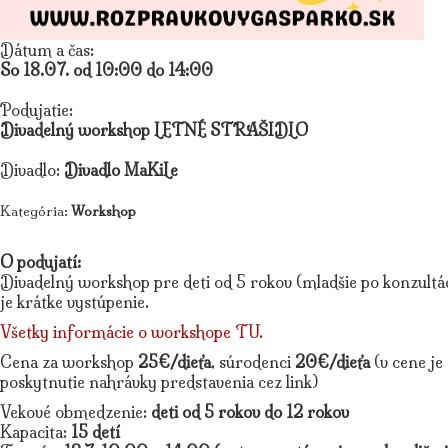
Dátum a čas:
So 18.07. od 10:00 do 14:00
Podujatie:
Divadelný workshop LETNÉ STRAŠIDLO
Divadlo:
Divadlo MaKiLe
Kategória:
Workshop
O podujatí:
Divadelný workshop pre deti od 5 rokov (mladšie po konzultá
je krátke vystúpenie.
Všetky informácie o workshope TU.
Cena za workshop
25€/dieťa
, súrodenci
20€/dieťa
(v cene je
poskytnutie nahrávky predstavenia cez link)
Vekové obmedzenie:
deti od 5 rokov do 12 rokov
Kapacita:
15 detí