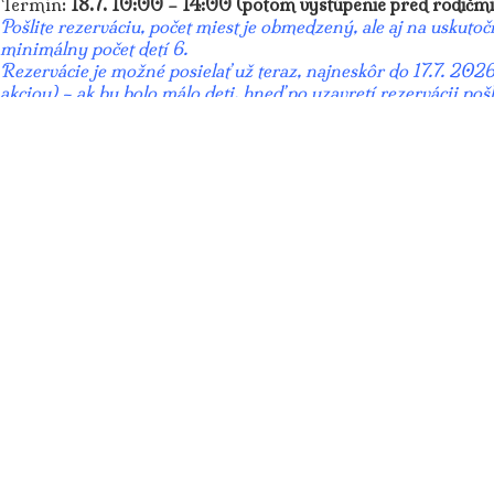
Termín:
18.7
. 10:00 – 14:00 (potom vystúpenie pred rodičmi
Pošlite rezerváciu, počet miest je obmedzený, ale aj na uskutoč
minimálny počet detí 6.
Rezervácie je možné posielať už teraz, najneskôr do 17.7. 20
akciou) – ak by bolo málo deti, hneď po uzavretí rezervácii poš
workshop nekoná. Ak bude dostatok rezervácii, tak nepíšeme 
Rezervačný formulár
Na túto udalosť sú rezervácie ešte/už zatvorené.
Najbližšie akcie
Detektívne leto - ZÁHADA BEZFAREBNEJ DÚHY (O pos
Ut 18.08. o 10:00 (Rozprávkové divadlo)
LETNÝ DEŇ S LIENKOU KIKILIENKOU
St 19.08. o 08:00 (Denný tábor)
Dôležité informácie
Gašparkov program