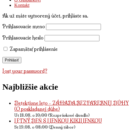
Kontakt
Ak už máte vytvorený účet, prihláste sa.
Prihlasovacie meno
Prihlasovacie heslo
Zapamätať prihlásenie
Lost your password?
Najbližšie akcie
Detektívne leto - ZÁHADA BEZFAREBNEJ DÚHY
(O poskladanej dúhe)
Ut 18.08. o 10:00 (Rozprávkové divadlo)
LETNÝ DEŇ S LIENKOU KIKILIENKOU
St 19.08. o 08:00 (Denný tábor)