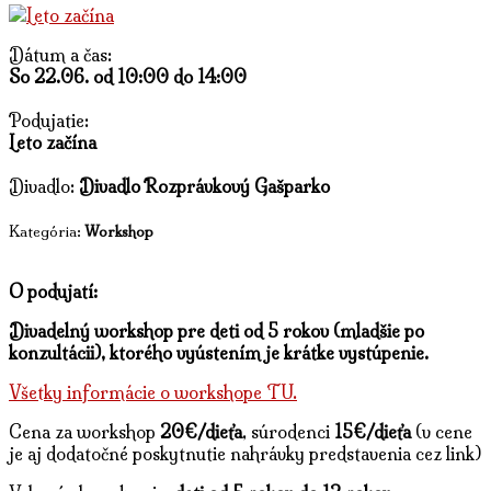
Dátum a čas:
So 22.06. od 10:00 do 14:00
Podujatie:
Leto začína
Divadlo:
Divadlo Rozprávkový Gašparko
Kategória:
Workshop
O podujatí:
Divadelný workshop pre deti od 5 rokov (mladšie po
konzultácii), ktorého vyústením je krátke vystúpenie.
Všetky informácie o workshope TU.
Cena za workshop
20€/dieťa
, súrodenci
15€/dieťa
(v cene
je aj dodatočné poskytnutie nahrávky predstavenia cez link)