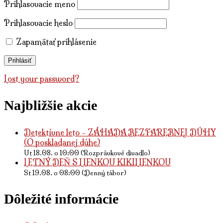
Prihlasovacie meno
Prihlasovacie heslo
Zapamätať prihlásenie
Lost your password?
Najbližšie akcie
Detektívne leto - ZÁHADA BEZFAREBNEJ DÚHY
(O poskladanej dúhe)
Ut 18.08. o 10:00 (Rozprávkové divadlo)
LETNÝ DEŇ S LIENKOU KIKILIENKOU
St 19.08. o 08:00 (Denný tábor)
Dôležité informácie