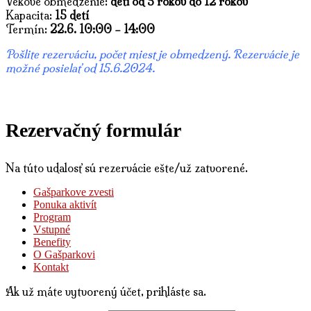
Vekové obmedzenie:
deti od 5 rokov do 12 rokov
Kapacita:
15 detí
Termín:
22.6. 10:00 – 14:00
Pošlite rezerváciu, počet miest je obmedzený. Rezervácie je
možné posielať od 15.6.2024.
Rezervačný formulár
Na túto udalosť sú rezervácie ešte/už zatvorené.
Gašparkove zvesti
Ponuka aktivít
Program
Vstupné
Benefity
O Gašparkovi
Kontakt
Ak už máte vytvorený účet, prihláste sa.