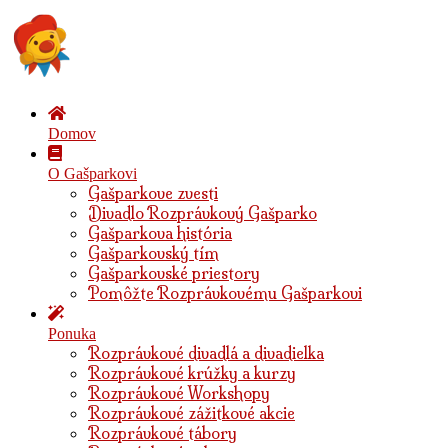
Domov
O Gašparkovi
Gašparkove zvesti
Divadlo Rozprávkový Gašparko
Gašparkova história
Gašparkovský tím
Gašparkovské priestory
Pomôžte Rozprávkovému Gašparkovi
Ponuka
Rozprávkové divadlá a divadielka
Rozprávkové krúžky a kurzy
Rozprávkové Workshopy
Rozprávkové zážitkové akcie
Rozprávkové tábory