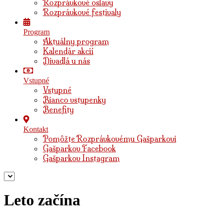
Rozprávkové oslavy
Rozprávkové festivaly
Program
Aktuálny program
Kalendár akcií
Divadlá u nás
Vstupné
Vstupné
Bianco vstupenky
Benefity
Kontakt
Pomôžte Rozprávkovému Gašparkovi
Gašparkov Facebook
Gašparkov Instagram
Leto začína