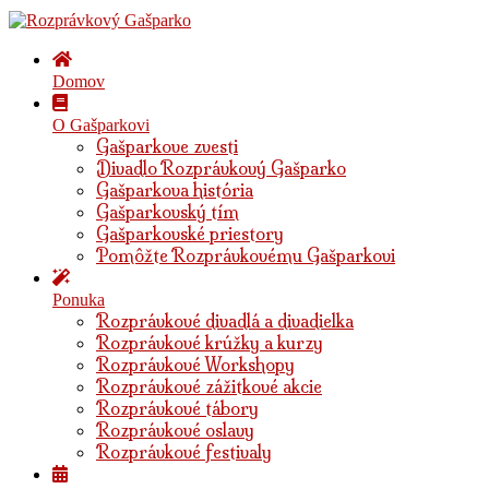
Domov
O Gašparkovi
Gašparkove zvesti
Divadlo Rozprávkový Gašparko
Gašparkova história
Gašparkovský tím
Gašparkovské priestory
Pomôžte Rozprávkovému Gašparkovi
Ponuka
Rozprávkové divadlá a divadielka
Rozprávkové krúžky a kurzy
Rozprávkové Workshopy
Rozprávkové zážitkové akcie
Rozprávkové tábory
Rozprávkové oslavy
Rozprávkové festivaly