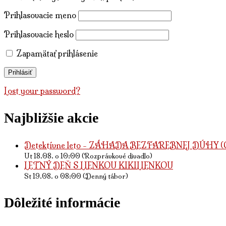
Prihlasovacie meno
Prihlasovacie heslo
Zapamätať prihlásenie
Lost your password?
Najbližšie akcie
Detektívne leto - ZÁHADA BEZFAREBNEJ DÚHY (O 
Ut 18.08. o 10:00 (Rozprávkové divadlo)
LETNÝ DEŇ S LIENKOU KIKILIENKOU
St 19.08. o 08:00 (Denný tábor)
Dôležité informácie