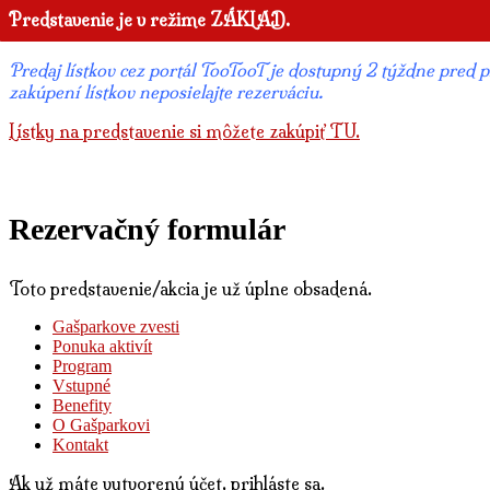
Predstavenie je v režime ZÁKLAD.
Predaj lístkov cez portál TooTooT je dostupný 2 týždne pred pr
zakúpení lístkov neposielajte rezerváciu.
Lístky na predstavenie si môžete zakúpiť TU.
Rezervačný formulár
Toto predstavenie/akcia je už úplne obsadená.
Gašparkove zvesti
Ponuka aktivít
Program
Vstupné
Benefity
O Gašparkovi
Kontakt
Ak už máte vytvorený účet, prihláste sa.