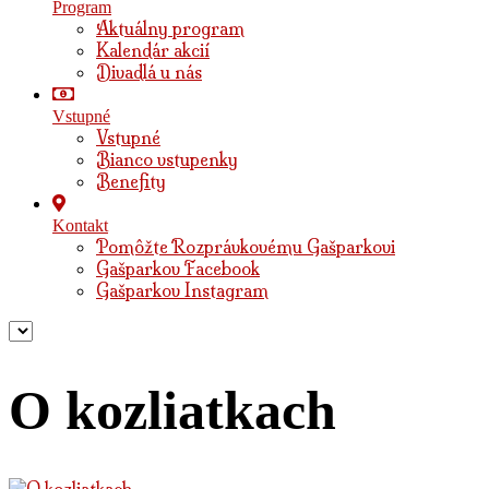
Program
Aktuálny program
Kalendár akcií
Divadlá u nás
Vstupné
Vstupné
Bianco vstupenky
Benefity
Kontakt
Pomôžte Rozprávkovému Gašparkovi
Gašparkov Facebook
Gašparkov Instagram
O kozliatkach