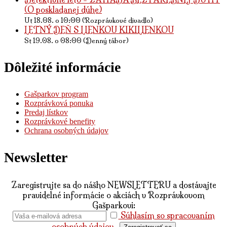
(O poskladanej dúhe)
Ut 18.08. o 10:00 (Rozprávkové divadlo)
LETNÝ DEŇ S LIENKOU KIKILIENKOU
St 19.08. o 08:00 (Denný tábor)
Dôležité informácie
Gašparkov program
Rozprávková ponuka
Predaj lístkov
Rozprávkové benefity
Ochrana osobných údajov
Newsletter
Zaregistrujte sa do nášho NEWSLETTERU a dostávajte
pravidelné informácie o akciách v Rozprávkovom
Gašparkovi:
Súhlasím so spracovaním
osobných údajov