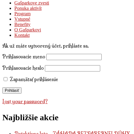
Gašparkove zvesti
Ponuka aktivít
Program
Vstupné
Benefity
O Gašparkovi
Kontakt
Ak už máte vytvorený účet, prihláste sa.
Prihlasovacie meno
Prihlasovacie heslo
Zapamätať prihlásenie
Lost your password?
Najbližšie akcie
Detektívne leto - ZÁHADA BEZFAREBNEJ DÚHY