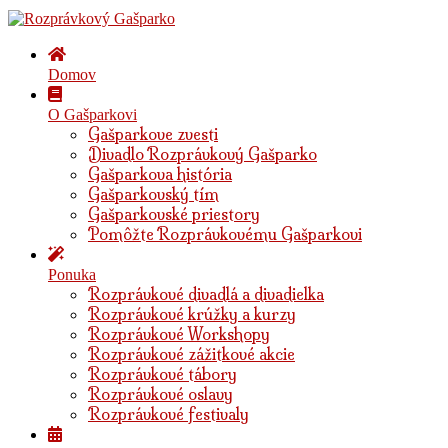
Domov
O Gašparkovi
Gašparkove zvesti
Divadlo Rozprávkový Gašparko
Gašparkova história
Gašparkovský tím
Gašparkovské priestory
Pomôžte Rozprávkovému Gašparkovi
Ponuka
Rozprávkové divadlá a divadielka
Rozprávkové krúžky a kurzy
Rozprávkové Workshopy
Rozprávkové zážitkové akcie
Rozprávkové tábory
Rozprávkové oslavy
Rozprávkové festivaly