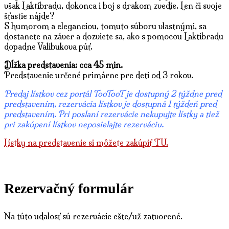
však Laktibradu, dokonca i boj s drakom zvedie. Len či svoje
šťastie nájde?
S humorom a eleganciou, tomuto súboru vlastnými, sa
dostanete na záver a dozviete sa, ako s pomocou Laktibradu
dopadne Valibukova púť.
Dĺžka predstavenia: cca 45 min.
Predstavenie určené primárne pre deti od 3 rokov.
Predaj lístkov cez portál TooTooT je dostupný 2 týždne pred
predstavením, rezervácia lístkov je dostupná 1 týždeň pred
predstavením. Pri poslaní rezervácie nekupujte lístky a tiež
pri zakúpení lístkov neposielajte rezerváciu.
Lístky na predstavenie si môžete zakúpiť TU.
Rezervačný formulár
Na túto udalosť sú rezervácie ešte/už zatvorené.