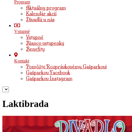
Program
Aktuálny program
Kalendár akcií
Divadlá u nás
Vstupné
Vstupné
Bianco vstupenky
Benefity
Kontakt
Pomôžte Rozprávkovému Gašparkovi
Gašparkov Facebook
Gašparkov Instagram
Laktibrada