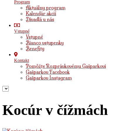
Program
Aktuálny program
Kalendár akcií
Divadlá u nás
Vstupné
Vstupné
Bianco vstupenky
Benefity
Kontakt
Pomôžte Rozprávkovému Gašparkovi
Gašparkov Facebook
Gašparkov Instagram
Kocúr v čížmách