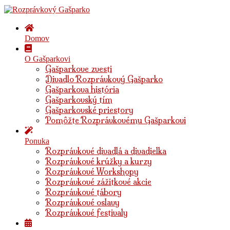
Domov
O Gašparkovi
Gašparkove zvesti
Divadlo Rozprávkový Gašparko
Gašparkova história
Gašparkovský tím
Gašparkovské priestory
Pomôžte Rozprávkovému Gašparkovi
Ponuka
Rozprávkové divadlá a divadielka
Rozprávkové krúžky a kurzy
Rozprávkové Workshopy
Rozprávkové zážitkové akcie
Rozprávkové tábory
Rozprávkové oslavy
Rozprávkové festivaly