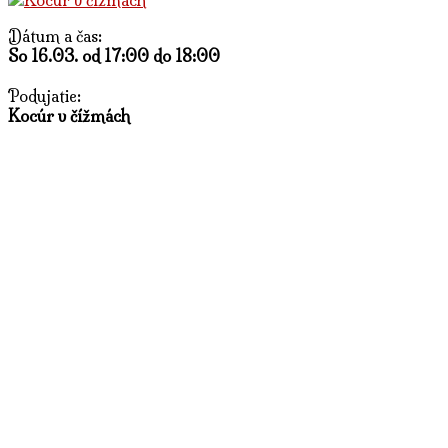
Dátum a čas:
So 16.03. od 17:00 do 18:00
Podujatie:
Kocúr v čížmách
Divadlo:
Divadlo Bum Bác
Kategória:
Rozprávkové divadlo
O podujatí:
Divadlo BUM BÁC vám vyrozpráva a zahrá príbeh o priateľstv
od svojich priateľov. Kocúr spraví z Janka bohatého a urodze
Mudrc Domased, ktorý hovorí len v prísloviach, aj velký Čar
Dĺžka predstavenia: cca 45 min.
Predstavenie určené primárne pre deti od 3 rokov.
Predaj lístkov cez portál TooTooT je dostupný 2 týždne pred pr
zakúpení lístkov neposielajte rezerváciu.