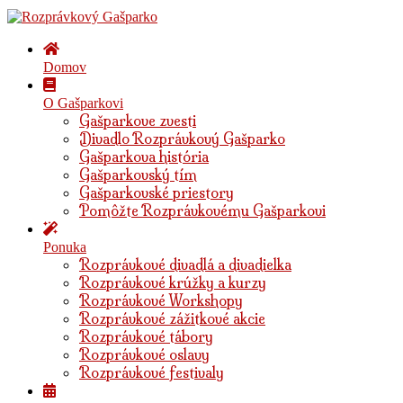
Domov
O Gašparkovi
Gašparkove zvesti
Divadlo Rozprávkový Gašparko
Gašparkova história
Gašparkovský tím
Gašparkovské priestory
Pomôžte Rozprávkovému Gašparkovi
Ponuka
Rozprávkové divadlá a divadielka
Rozprávkové krúžky a kurzy
Rozprávkové Workshopy
Rozprávkové zážitkové akcie
Rozprávkové tábory
Rozprávkové oslavy
Rozprávkové festivaly