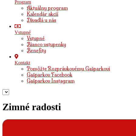
Program
Aktuálny program
Kalendár akcií
Divadlá u nás
Vstupné
Vstupné
Bianco vstupenky
Benefity
Kontakt
Pomôžte Rozprávkovému Gašparkovi
Gašparkov Facebook
Gašparkov Instagram
Zimné radosti