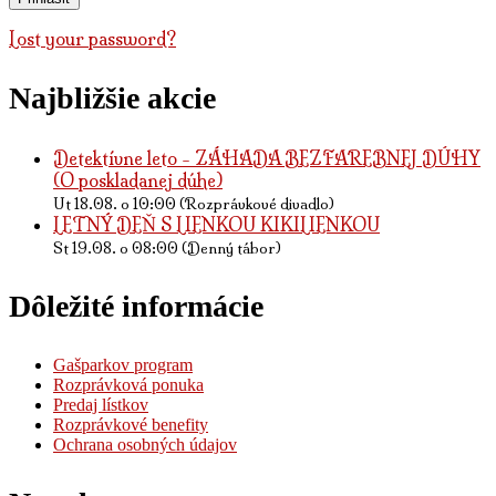
Lost your password?
Najbližšie akcie
Detektívne leto - ZÁHADA BEZFAREBNEJ DÚHY
(O poskladanej dúhe)
Ut 18.08. o 10:00 (Rozprávkové divadlo)
LETNÝ DEŇ S LIENKOU KIKILIENKOU
St 19.08. o 08:00 (Denný tábor)
Dôležité informácie
Gašparkov program
Rozprávková ponuka
Predaj lístkov
Rozprávkové benefity
Ochrana osobných údajov